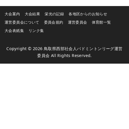
大会案内
大会結果
栄光の記録
各地区からのお知らせ
運営委員会について
委員会規約
運営委員会
体育館一覧
大会表紙集
リンク集
Copyright © 2026
鳥取県西部社会人バドミントンリーグ運営
委員会
All Rights Reserved.