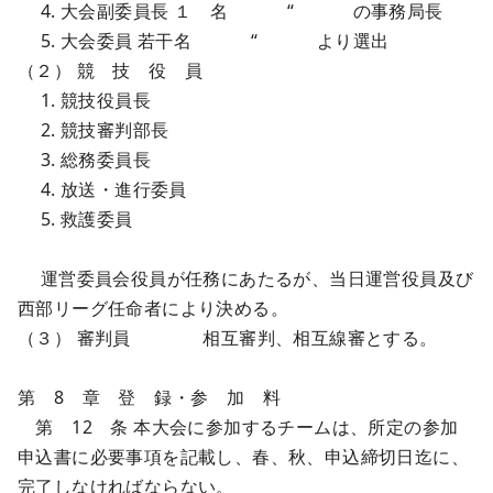
4. 大会副委員長 １ 名 “ の事務局長
5. 大会委員 若干名 “ より選出
（２） 競 技 役 員
1. 競技役員長
2. 競技審判部長
3. 総務委員長
4. 放送・進行委員
5. 救護委員
運営委員会役員が任務にあたるが、当日運営役員及び
西部リーグ任命者により決める。
（３） 審判員 相互審判、相互線審とする。
第 8 章 登 録・参 加 料
第 12 条 本大会に参加するチームは、所定の参加
申込書に必要事項を記載し、春、秋、申込締切日迄に、
完了しなければならない。